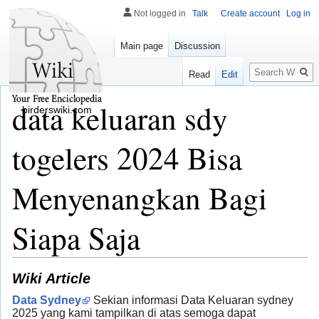
Not logged in
Talk
Create account
Log in
Main page
Discussion
Search
Read
Edit
data keluaran sdy
birderswiki.com
togelers 2024 Bisa
Menyenangkan Bagi
Siapa Saja
Wiki Article
Data Sydney
Sekian informasi Data Keluaran sydney
2025 yang kami tampilkan di atas semoga dapat