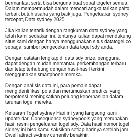
bermanfaat serta bisa berguna buat sobat togeler semua.
Dalam mempermudah dalam mencari angka tarikan paito
terbaik butuh usaha yang baik juga. Pengeluaran sydney
tercepat, Data sydney 2025
Jika kalian tertarik dengan rangkuman data sydney yang
telah kami sediakan ini, tentunya kalian dapat mendukung
situs kami dengan hanya menggunakan situs datatogel.co
sebagai sumber pengecekan data togel sdy anda.
Dengan catatan lengkap di data sdy prize, pengguna
dapat dengan mudah memantau perkembangan terbaru
dan tetap terhubung dengan hasil-hasil terkini
menggunakan smartphone mereka.
Dengan analisis data ini, para pemain dapat
mengidentifikasi pola dan merumuskan prediksi yang
berpotensi meningkatkan peluang keberhasilan dalam
taruhan togel mereka.
Keluaran Togel sydney Hari ini yang langsung kami
update dari Consequence sydneypools yang merupakan
hasil resmi pengeluaran togel sdy. Data hasil nomor togel
sidney ini bisa kamu saksikan setiap harinya setelah jam
Dwell attract sydney currently berakhir.